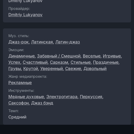
Dmitriy Lukyanov
Провайдер:
Dmitriy Lukyanov
Муз. стиль:
Джаз-рок
,
Латинская
,
Латин-джаз
Эмоции:
Динамичные
,
Забавный / Смешной
,
Веселые
,
Игривые
,
Успех
,
Счастливый
,
Сарказм
,
Стильные
,
Праздичные
,
Грувы
,
Крутой
,
Уверенный
,
Свежие
,
Довольный
Жанр медиапроекта:
Рекламные
Инструменты:
Медные духовые
,
Электрогитара
,
Перкуссия
,
Саксофон
,
Джаз бэнд
Темп:
Средний