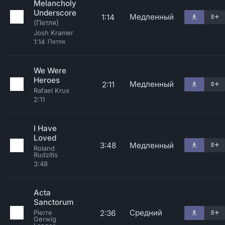
Melancholy
Underscore
Медленный
1:14
(Петля)
Josh Kramer
1:14
Петля
We Were
Heroes
Медленный
2:11
Rafael Krux
2:11
I Have
Loved
3:48
Медленный
Roland
Rudzitis
3:48
Acta
Sanctorum
Средний
2:36
Pierre
Gerwig