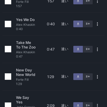
速い
1:57
Forte Fill
1:57
Yes We Do
速い
0:40
Alex Khaskin
0:40
Take Me
To The Zoo
速い
0:47
Alex Khaskin
0:47
New Day
New World
速い
1:29
Forte Fill
1:29
We Say
Yes
速い
2:09