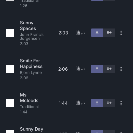
Traditional
1:26
Sunny
Spaces
速い
2:03
John Francis
Jorgensen
2:03
Smile For
Happiness
速い
2:06
Bjorn Lynne
2:06
Ms
Mcleods
速い
1:44
Traditional
1:44
Sunny Day