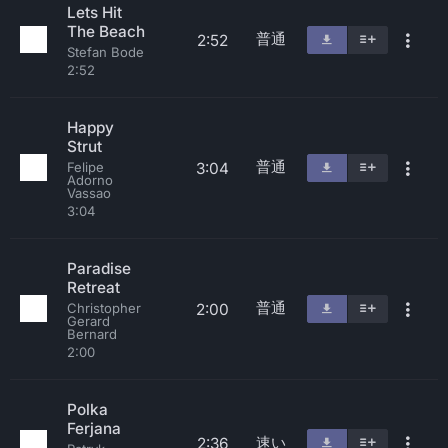
Lets Hit
The Beach
普通
2:52
Stefan Bode
2:52
Happy
Strut
普通
3:04
Felipe
Adorno
Vassao
3:04
Paradise
Retreat
普通
2:00
Christopher
Gerard
Bernard
2:00
Polka
Ferjana
速い
2:36