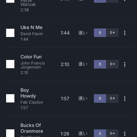
Patryk
Walczak
2:36
Uke N Me
速い
1:44
David Flavin
1:44
Color Fun
John Francis
速い
2:10
Jorgensen
2:10
Boy
Howdy
速い
1:57
Fab Claxton
1:57
Bucks Of
Oranmore
速い
1:26