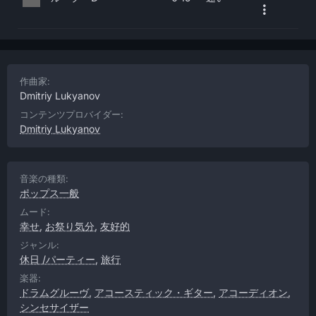
作曲家:
Dmitriy Lukyanov
コンテンツプロバイダー:
Dmitriy Lukyanov
音楽の種類:
ポップス一般
ムード:
幸せ
,
お祭り気分
,
友好的
ジャンル:
休日 /パーティー
,
旅行
楽器:
ドラムグルーヴ
,
アコースティック・ギター
,
アコーディオン
,
シンセサイザー