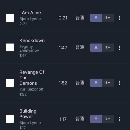
I Am Alive
普通
2:21
Bjorn Lynne
2:21
Knockdown
Evgeny
普通
1:47
Emelyanov
1:47
Revange Of
The
普通
1:52
Demons
Yuri Sazonoff
1:52
Building
Power
普通
1:17
Bjorn Lynne
1:17