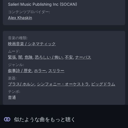
Salieri Music Publishing Inc
(SOCAN)
コンテンツプロバイダー:
Alex Khaskin
音楽の種類:
映画音楽 / シネマティック
ムード:
緊張
,
闇
,
危険
,
恐ろしい / 怖い
,
不安
,
ナーバス
ジャンル:
叙事詩 / 歴史
,
ホラー
,
スリラー
楽器:
ブラス/ ホルン
,
シンフォニー・オーケストラ
,
ビッグドラム
テンポ:
普通
似たような曲をもっと聴く