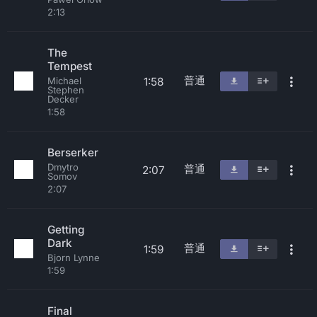
2:13
The
Tempest
普通
1:58
Michael
Stephen
Decker
1:58
Berserker
Dmytro
普通
2:07
Somov
2:07
Getting
Dark
普通
1:59
Bjorn Lynne
1:59
Final