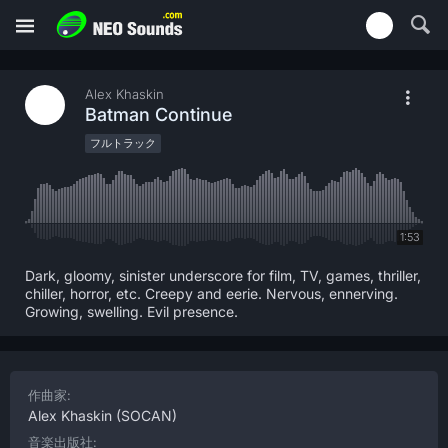
Alex Khaskin
Batman Continue
フルトラック
1:53
Dark, gloomy, sinister underscore for film, TV, games, thriller,
chiller, horror, etc. Creepy and eerie. Nervous, ennerving.
Growing, swelling. Evil presence.
作曲家:
Alex Khaskin
(SOCAN)
音楽出版社: