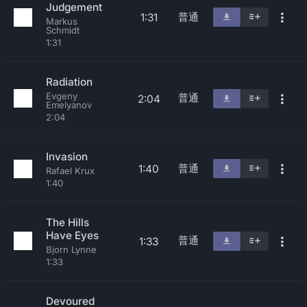
Judgement
普通
1:31
Markus
Schmidt
1:31
Radiation
Evgeny
普通
2:04
Emelyanov
2:04
Invasion
普通
1:40
Rafael Krux
1:40
The Hills
Have Eyes
普通
1:33
Bjorn Lynne
1:33
Devoured