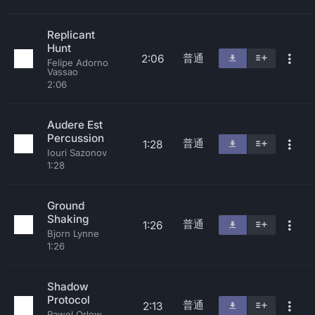
Replicant
Hunt
普通
2:06
Felipe Adorno
Vassao
2:06
Audere Est
Percussion
普通
1:28
Iouri Sazonov
1:28
Ground
Shaking
普通
1:26
Bjorn Lynne
1:26
Shadow
Protocol
普通
2:13
Pawel Orlow