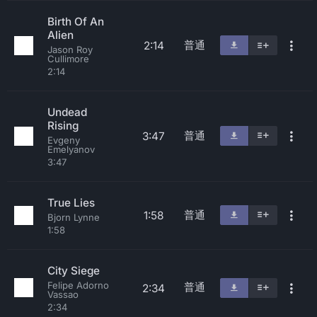
Birth Of An
Alien
普通
2:14
Jason Roy
Cullimore
2:14
Undead
Rising
普通
3:47
Evgeny
Emelyanov
3:47
True Lies
普通
1:58
Bjorn Lynne
1:58
City Siege
Felipe Adorno
普通
2:34
Vassao
2:34