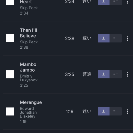
速い
2:34
Heart
Skip Peck
2:34
Then I'll
Believe
速い
2:38
Skip Peck
2:38
Mambo
Jambo
普通
3:25
Dmitriy
Lukyanov
3:25
Merengue
Edward
速い
1:19
Jonathan
Blakeley
1:19