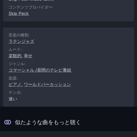
コンテンツプロバイダー:
Skip Peck
音楽の種類:
ラテンジャズ
ムード:
楽観的
,
幸せ
ジャンル:
コマーシャル /昼間のテレビ番組
楽器:
ピアノ
,
ワールドパーカッション
テンポ:
速い
似たような曲をもっと聴く