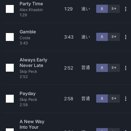
Party Time
速い
1:29
Alex Khaskin
1:29
Gamble
速い
3:43
Costa
3:43
Always Early
Never Late
普通
2:52
Skip Peck
2:52
Payday
普通
2:58
Skip Peck
2:58
A New Way
Into Your