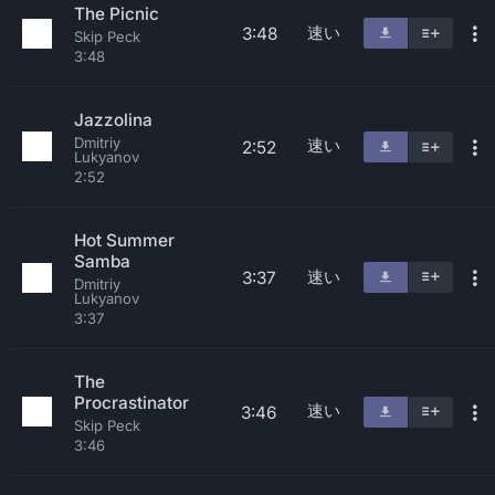
The Picnic
速い
3:48
Skip Peck
3:48
Jazzolina
Dmitriy
速い
2:52
Lukyanov
2:52
Hot Summer
Samba
速い
3:37
Dmitriy
Lukyanov
3:37
The
Procrastinator
速い
3:46
Skip Peck
3:46