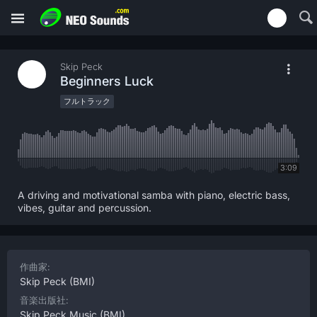
Skip Peck
Beginners Luck
フルトラック
3:09
A driving and motivational samba with piano, electric bass,
vibes, guitar and percussion.
作曲家:
Skip Peck
(BMI)
音楽出版社:
Skip Peck Music
(BMI)