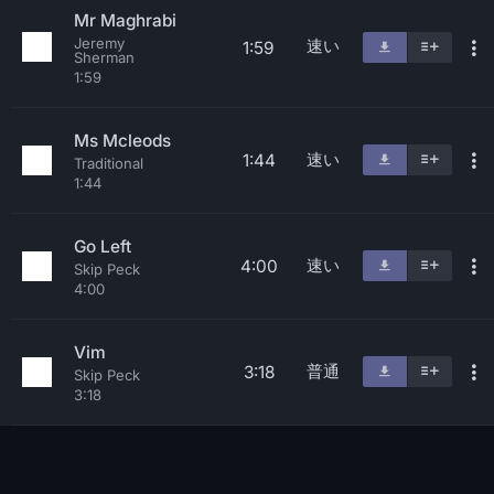
Mr Maghrabi
Jeremy
速い
1:59
Sherman
1:59
Ms Mcleods
速い
1:44
Traditional
1:44
Go Left
速い
4:00
Skip Peck
4:00
Vim
普通
3:18
Skip Peck
3:18