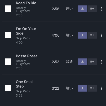
Road To Rio
Dmitriy
速い
2:58
Lukyanov
2:58
I'm On Your
Side
速い
4:00
Skip Peck
4:00
Bossa Rossa
Dmitriy
普通
2:53
Lukyanov
2:53
One Small
Step
速い
3:22
Skip Peck
3:22