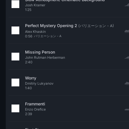
Josh Kramer
1:25
Perfect Mystery Opening 2
(バリエーション - A)
Alex Khaskin
0:56
バリエーション - A
Missing Person
John Rutman Herberman
2:40
Worry
Dmitriy Lukyanov
1:40
Frammenti
Enzo Orefice
2:39