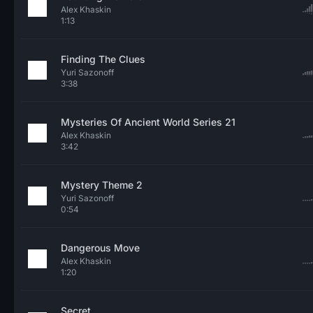
Alex Khaskin
1:13
Finding The Clues
Yuri Sazonoff
3:38
Mysteries Of Ancient World Series 21
Alex Khaskin
3:42
Mystery Theme 2
Yuri Sazonoff
0:54
Dangerous Move
Alex Khaskin
1:20
Secret