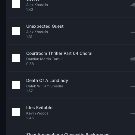
Alex Khaskin
1:42
Unexpected Guest
Alex Khaskin
1:31
Courtroom Thriller Part 04 Choral
Damian Martin Turbull
0:58
Death Of A Landlady
Caleb William Smedra
1:57
Ides Evitable
Kevin Woods
2:45
Slow Atmospheric Cinematic Background