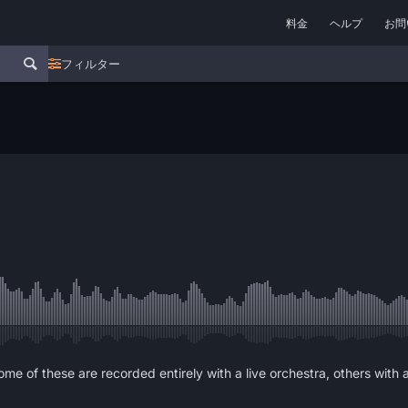
料金
ヘルプ
お問
フィルター
me of these are recorded entirely with a live orchestra, others with 