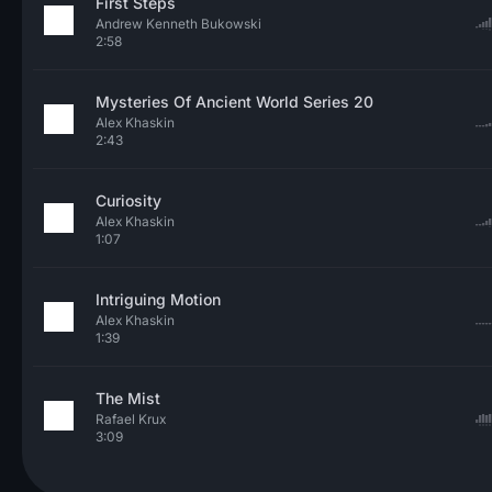
First Steps
Andrew Kenneth Bukowski
2:58
Mysteries Of Ancient World Series 20
Alex Khaskin
2:43
Curiosity
Alex Khaskin
1:07
Intriguing Motion
Alex Khaskin
1:39
The Mist
Rafael Krux
3:09