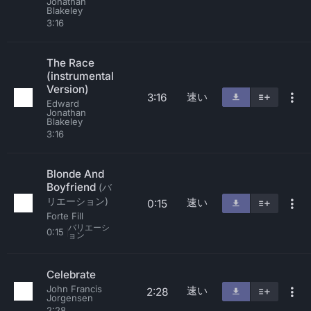
Jonathan
Blakeley
3:16
The Race
(instrumental
Version)
速い
3:16
Edward
Jonathan
Blakeley
3:16
Blonde And
Boyfriend
(バ
リエーション)
速い
0:15
Forte Fill
バリエーシ
0:15
ョン
Celebrate
John Francis
速い
2:28
Jorgensen
2:28