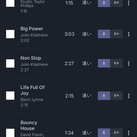
Dustin Taylor
速い
1:15
Phillips
1:15
Big Power
速い
3:03
Julio Kladniew
3:03
Non Stop
速い
2:27
Julio Kladniew
2:27
Life Full Of
Joy
速い
2:15
Bjorn Lynne
2:15
Bouncy
House
速い
1:34
David Flavin,