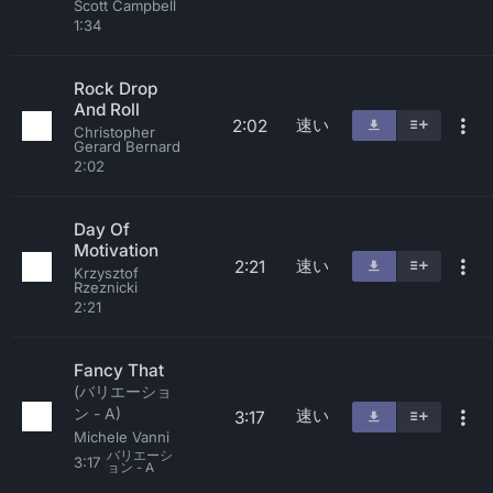
Scott Campbell
1:34
Rock Drop
And Roll
速い
2:02
Christopher
Gerard Bernard
2:02
Day Of
Motivation
速い
2:21
Krzysztof
Rzeznicki
2:21
Fancy That
(バリエーショ
ン - A)
速い
3:17
Michele Vanni
バリエーシ
3:17
ョン - A