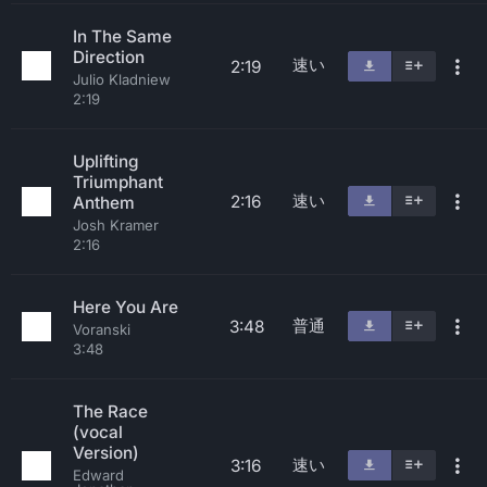
In The Same
Direction
速い
2:19
Julio Kladniew
2:19
Uplifting
Triumphant
速い
2:16
Anthem
Josh Kramer
2:16
Here You Are
普通
3:48
Voranski
3:48
The Race
(vocal
Version)
速い
3:16
Edward