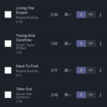
Living The
Dream
速い
2:35
Roland Rudzitis
2:35
Young And
Carefree
速い
1:35
Dustin Taylor
Phillips
1:35
Hard To Find
速い
2:11
Roland Rudzitis
2:11
Take Out
Daniel Alan
速い
2:18
Gautreau
2:18