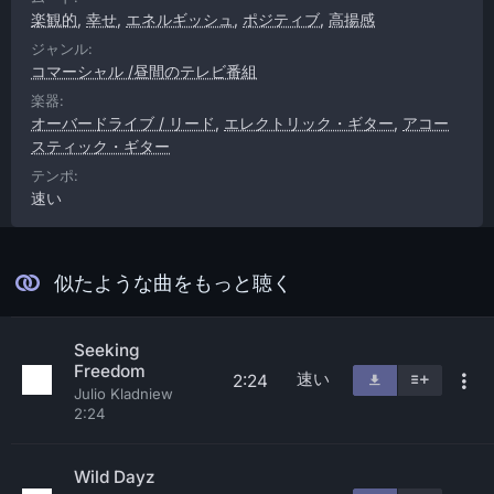
楽観的
,
幸せ
,
エネルギッシュ
,
ポジティブ
,
高揚感
ジャンル:
コマーシャル /昼間のテレビ番組
楽器:
オーバードライブ / リード
,
エレクトリック・ギター
,
アコー
スティック・ギター
テンポ:
速い
似たような曲をもっと聴く
Seeking
Freedom
速い
2:24
Julio Kladniew
2:24
Wild Dayz