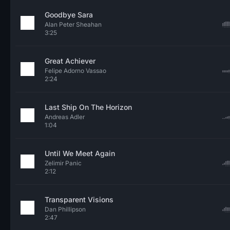
Goodbye Sara
Alan Peter Sheahan
3:25
Great Achiever
Felipe Adorno Vassao
2:24
Last Ship On The Horizon
Andreas Adler
1:04
Until We Meet Again
Zelimir Panic
2:12
Transparent Visions
Dan Phillipson
2:47