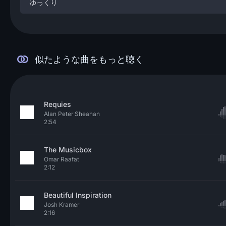
ゆっくり
似たような曲をもっと聴く
Requies
Alan Peter Sheahan
2:54
The Musicbox
Omar Raafat
2:12
Beautiful Inspiration
Josh Kramer
2:16