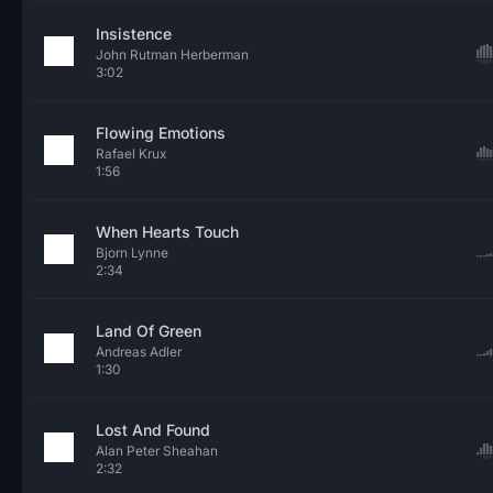
Insistence
John Rutman Herberman
3:02
Flowing Emotions
Rafael Krux
1:56
When Hearts Touch
Bjorn Lynne
2:34
Land Of Green
Andreas Adler
1:30
Lost And Found
Alan Peter Sheahan
2:32