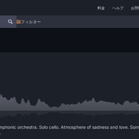
料金
ヘルプ
お問
フィルター
ymphonic orchestra. Solo cello. Atmosphere of sadness and love. Som
.