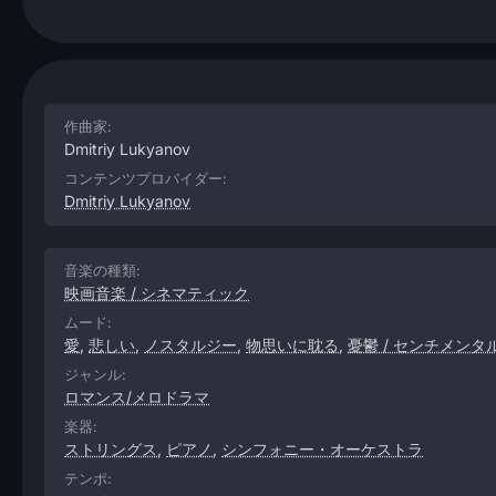
作曲家:
Dmitriy Lukyanov
コンテンツプロバイダー:
Dmitriy Lukyanov
音楽の種類:
映画音楽 / シネマティック
ムード:
愛
,
悲しい
,
ノスタルジー
,
物思いに耽る
,
憂鬱 / センチメンタ
ジャンル:
ロマンス/メロドラマ
楽器:
ストリングス
,
ピアノ
,
シンフォニー・オーケストラ
テンポ: