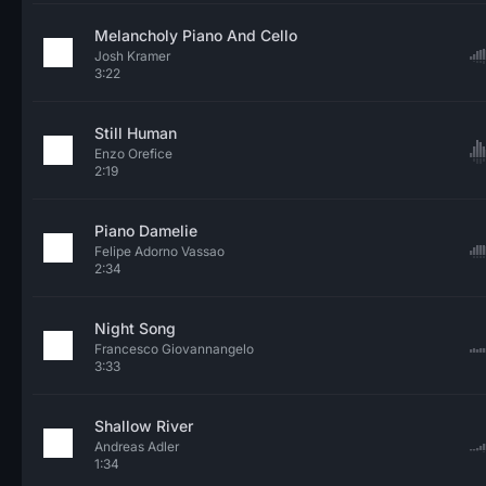
Melancholy Piano And Cello
Josh Kramer
3:22
Still Human
Enzo Orefice
2:19
Piano Damelie
Felipe Adorno Vassao
2:34
Night Song
Francesco Giovannangelo
3:33
Shallow River
Andreas Adler
1:34