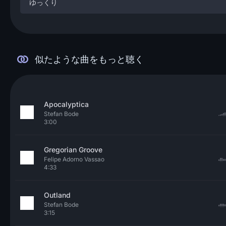
ゆっくり
似たような曲をもっと聴く
Apocalyptica
Stefan Bode
3:00
Gregorian Groove
Felipe Adorno Vassao
4:33
Outland
Stefan Bode
3:15