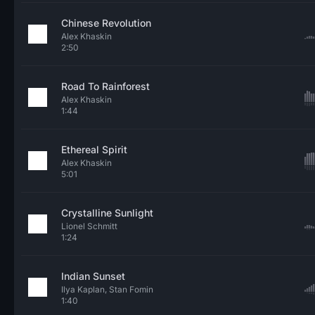
Chinese Revolution
Alex Khaskin
2:50
Road To Rainforest
Alex Khaskin
1:44
Ethereal Spirit
Alex Khaskin
5:01
Crystalline Sunlight
Lionel Schmitt
1:24
Indian Sunset
Ilya Kaplan, Stan Fomin
1:40