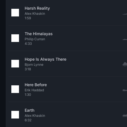
Harsh Reality
Alex Khaskin
1:59
The Himalayas
Philip Curran
4:33
Hope Is Always There
Bjorn Lynne
3:18
Here Before
Erik Haddad
1:30
Earth
Alex Khaskin
6:32