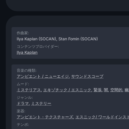
作曲家:
Ilya Kaplan
(SOCAN),
Stan Fomin
(SOCAN)
コンテンツプロバイダー:
Ilya Kaplan
音楽の種類:
アンビエント / ニューエイジ
,
サウンドスコープ
ムード:
ミステリアス
,
エキゾチック / エスニック
,
緊張
,
闇
,
空間的
,
幽
ジャンル:
ドラマ
,
ミステリー
楽器:
アンビエント・テクスチャーズ
,
エスニック/ ワールドインス
テンポ: