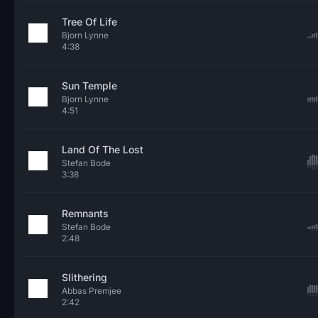
Tree Of Life
Bjorn Lynne
4:38
Sun Temple
Bjorn Lynne
4:51
Land Of The Lost
Stefan Bode
3:38
Remnants
Stefan Bode
2:48
Slithering
Abbas Premjee
2:42