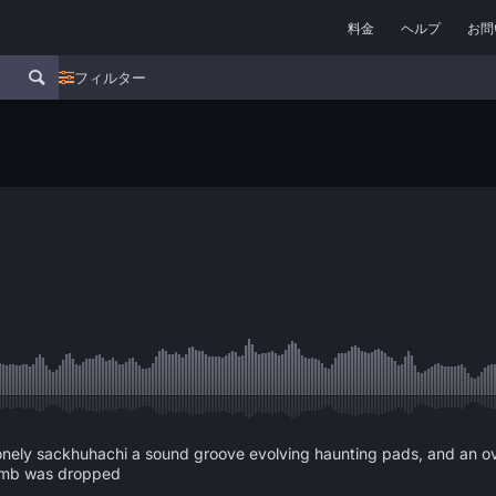
料金
ヘルプ
お問
フィルター
nely sackhuhachi a sound groove evolving haunting pads, and an overa
bomb was dropped