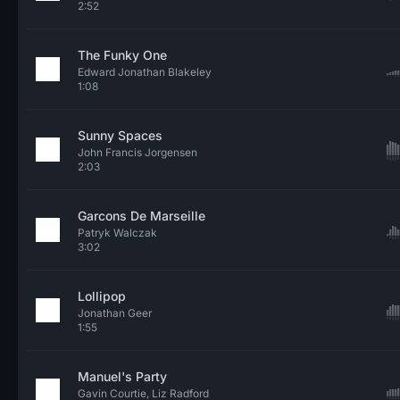
2:52
The Funky One
Edward Jonathan Blakeley
1:08
Sunny Spaces
John Francis Jorgensen
2:03
Garcons De Marseille
Patryk Walczak
3:02
Lollipop
Jonathan Geer
1:55
Manuel's Party
Gavin Courtie, Liz Radford