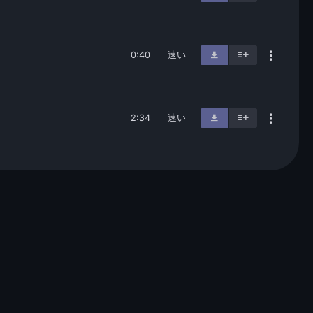
0:40
速い
2:34
速い