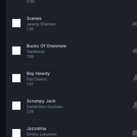
0:30
Scenes
Jeremy Sherman
1:30
Bucks Of Oranmore
Traditional
1:26
Boy Howdy
Fab Claxton
1:57
Scrumpy Jack
Daniel Alan Gautreau
2:19
Jazzolina
Dmitriy Lukyanov