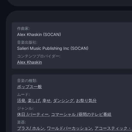
作曲家:
Alex Khaskin
(SOCAN)
音楽出版社:
Salieri Music Publishing Inc
(SOCAN)
コンテンツプロバイダー:
Alex Khaskin
音楽の種類:
ポップス一般
ムード:
活発
,
楽しげ
,
幸せ
,
ダンシング
,
お祭り気分
ジャンル:
休日 /パーティー
,
コマーシャル /昼間のテレビ番組
楽器:
ブラス/ ホルン
,
ワールドパーカッション
,
アコースティック・