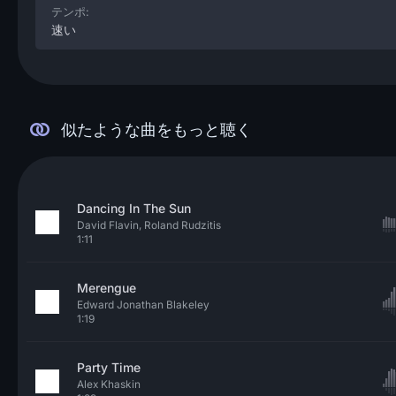
テンポ:
速い
似たような曲をもっと聴く
Dancing In The Sun
David Flavin, Roland Rudzitis
1:11
Merengue
Edward Jonathan Blakeley
1:19
Party Time
Alex Khaskin