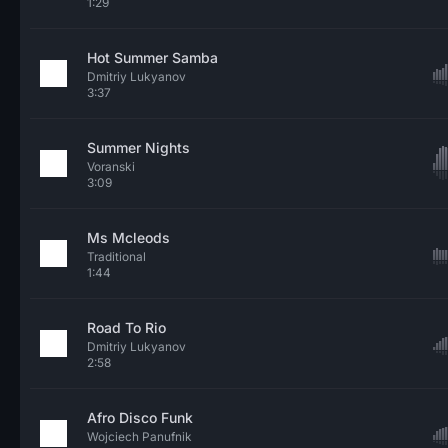
1:29
Hot Summer Samba
Dmitriy Lukyanov
3:37
Summer Nights
Voranski
3:09
Ms Mcleods
Traditional
1:44
Road To Rio
Dmitriy Lukyanov
2:58
Afro Disco Funk
Wojciech Panufnik