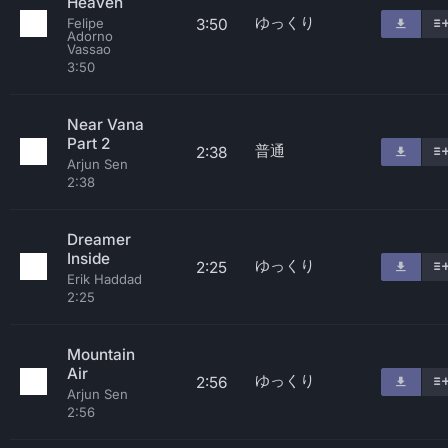
Heaven
ゆっくり
3:50
Felipe
Adorno
Vassao
3:50
Near Vana
Part 2
普通
2:38
Arjun Sen
2:38
Dreamer
Inside
ゆっくり
2:25
Erik Haddad
2:25
Mountain
Air
ゆっくり
2:56
Arjun Sen
2:56