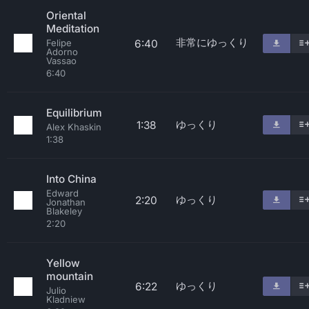
Oriental
Meditation
非常にゆっくり
6:40
Felipe
Adorno
Vassao
6:40
Equilibrium
ゆっくり
1:38
Alex Khaskin
1:38
Into China
Edward
ゆっくり
2:20
Jonathan
Blakeley
2:20
Yellow
mountain
ゆっくり
6:22
Julio
Kladniew