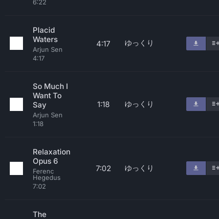
6:22
Placid
Waters
ゆっくり
4:17
Arjun Sen
4:17
So Much I
Want To
ゆっくり
1:18
Say
Arjun Sen
1:18
Relaxation
Opus 6
ゆっくり
7:02
Ferenc
Hegedus
7:02
The