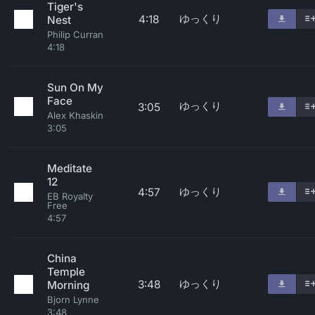
Tiger's
ゆっくり
4:18
Nest
Philip Curran
4:18
Sun On My
Face
ゆっくり
3:05
Alex Khaskin
3:05
Meditate
12
ゆっくり
4:57
EB Royalty
Free
4:57
China
Temple
ゆっくり
3:48
Morning
Bjorn Lynne
3:48