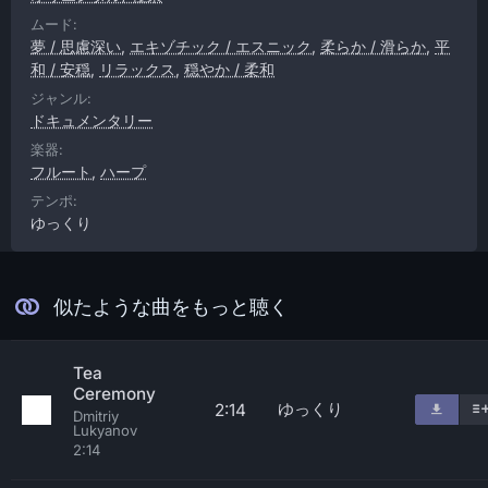
ムード:
夢 / 思慮深い
,
エキゾチック / エスニック
,
柔らか / 滑らか
,
平
和 / 安穏
,
リラックス
,
穏やか / 柔和
ジャンル:
ドキュメンタリー
楽器:
フルート
,
ハープ
テンポ:
ゆっくり
似たような曲をもっと聴く
Tea
Ceremony
ゆっくり
2:14
Dmitriy
Lukyanov
2:14