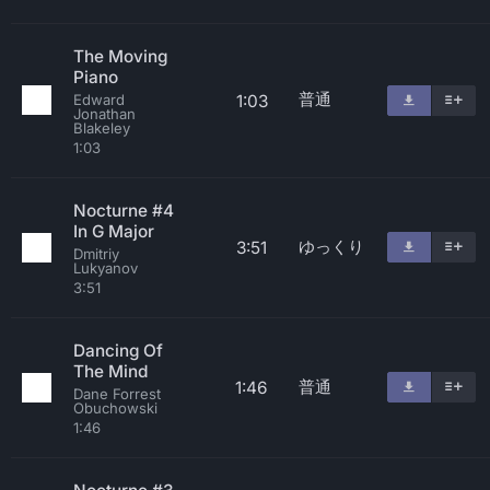
The Moving
Piano
普通
1:03
Edward
Jonathan
Blakeley
1:03
Nocturne #4
In G Major
ゆっくり
3:51
Dmitriy
Lukyanov
3:51
Dancing Of
The Mind
普通
1:46
Dane Forrest
Obuchowski
1:46