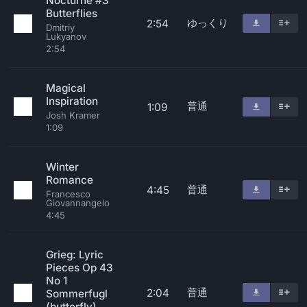
Nocturne #3
Butterflies
ゆっくり
2:54
Dmitriy
Lukyanov
2:54
Magical
Inspiration
普通
1:09
Josh Kramer
1:09
Winter
Romance
普通
4:45
Francesco
Giovannangelo
4:45
Grieg: Lyric
Pieces Op 43
No 1
普通
2:04
Sommerfugl
(butterfly)