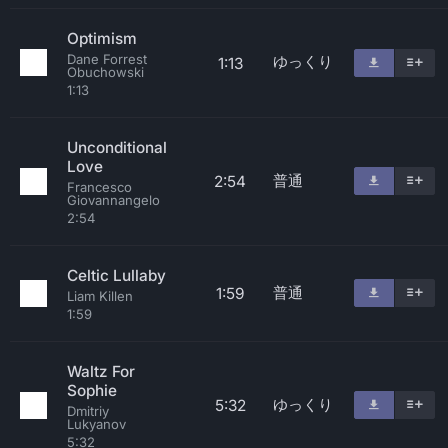
Optimism
Dane Forrest
ゆっくり
1:13
Obuchowski
1:13
Unconditional
Love
普通
2:54
Francesco
Giovannangelo
2:54
Celtic Lullaby
普通
1:59
Liam Killen
1:59
Waltz For
Sophie
ゆっくり
5:32
Dmitriy
Lukyanov
5:32