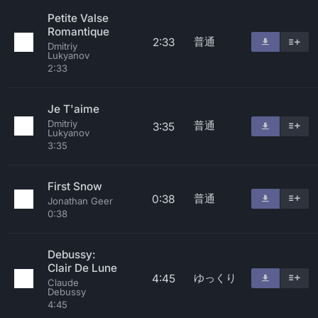
Petite Valse
Romantique
普通
2:33
Dmitriy
Lukyanov
2:33
Je T'aime
Dmitriy
普通
3:35
Lukyanov
3:35
First Snow
普通
0:38
Jonathan Geer
0:38
Debussy:
Clair De Lune
ゆっくり
4:45
Claude
Debussy
4:45