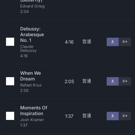
Edvard Grieg
2:04
Debussy:
Arabesque
No. 1
普通
4:16
Claude
Debussy
4:16
When We
Dream
普通
2:05
Rafael Krux
2:05
Moments Of
Inspiration
普通
1:37
Josh Kramer
1:37