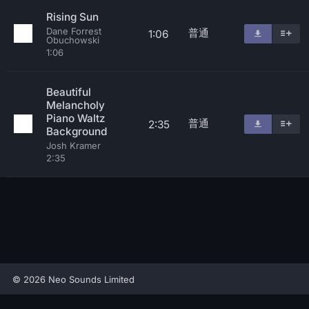
Rising Sun
Dane Forrest
普通
1:06
Obuchowski
1:06
Beautiful
Melancholy
Piano Waltz
普通
2:35
Background
Josh Kramer
2:35
© 2026 Neo Sounds Limited