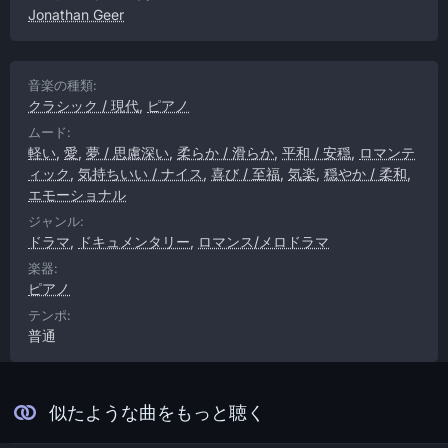
Jonathan Geer
音楽の種類:
クラシック / 現代
,
ピアノ
ムード:
軽い
,
愛
,
夢 / 思慮深い
,
柔らか / 滑らか
,
平和 / 安穏
,
ロマンテ
ィック
,
気持ちいい / ナイス
,
喜び / 至福
,
気楽
,
穏やか / 柔和
,
エモーショナル
ジャンル:
ドラマ
,
ドキュメンタリー
,
ロマンス/メロドラマ
楽器:
ピアノ
テンポ:
普通
似たような曲をもっと聴く