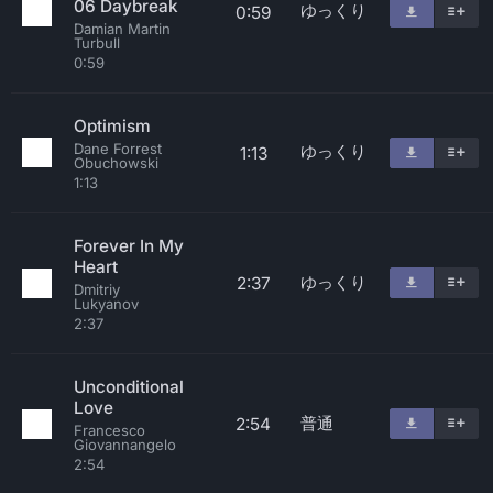
06 Daybreak
ゆっくり
0:59
Damian Martin
Turbull
0:59
Optimism
Dane Forrest
ゆっくり
1:13
Obuchowski
1:13
Forever In My
Heart
ゆっくり
2:37
Dmitriy
Lukyanov
2:37
Unconditional
Love
普通
2:54
Francesco
Giovannangelo
2:54