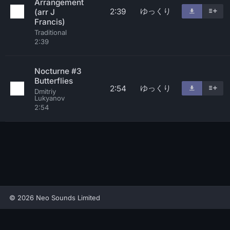
Arrangement
ゆっくり
2:39
(arr J
Francis)
Traditional
2:39
Nocturne #3
Butterflies
ゆっくり
2:54
Dmitriy
Lukyanov
2:54
© 2026 Neo Sounds Limited