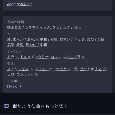
Jonathan Geer
音楽の種類:
映画音楽 / シネマティック
,
クラシック / 現代
ムード:
愛
,
柔らか / 滑らか
,
平和 / 安穏
,
ロマンティック
,
喜び / 至福
,
気楽
,
希望
,
穏やか / 柔和
ジャンル:
ドラマ
,
ドキュメンタリー
,
ロマンス/メロドラマ
楽器:
ストリングス
,
シンフォニー・オーケストラ
,
ヴァイオリン
,
チ
ェロ
,
コントラバス
テンポ:
ゆっくり
似たような曲をもっと聴く