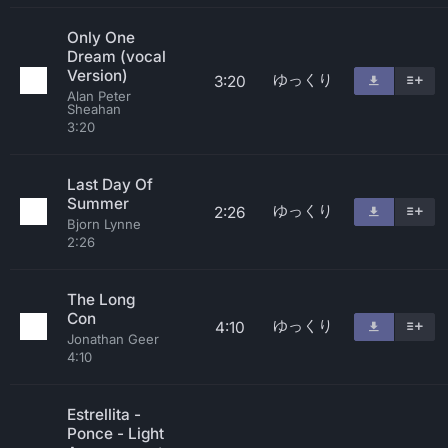
Only One
Dream (vocal
Version)
ゆっくり
3:20
Alan Peter
Sheahan
3:20
Last Day Of
Summer
ゆっくり
2:26
Bjorn Lynne
2:26
The Long
Con
ゆっくり
4:10
Jonathan Geer
4:10
Estrellita -
Ponce - Light