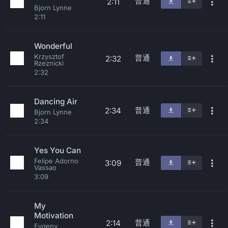
普通
2:11
Bjorn Lynne
2:11
Wonderful
Krzysztof
普通
2:32
Rzeznicki
2:32
Dancing Air
普通
2:34
Bjorn Lynne
2:34
Yes You Can
Felipe Adorno
普通
3:09
Vassao
3:09
My
Motivation
普通
2:14
Evgeny