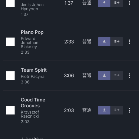
普通
1:37
Janis Johan
Hynynen
1:37
Piano Pop
Edward
普通
2:33
Jonathan
Blakeley
2:33
Team Spirit
普通
3:06
Piotr Pacyna
3:06
Good Time
Grooves
普通
2:03
Krzysztof
Rzeznicki
2:03