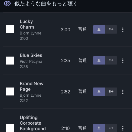
似たような曲をもっと聴く
Lucky
Charm
普通
3:00
Bjorn Lynne
3:00
Blue Skies
普通
2:35
Piotr Pacyna
2:35
Brand New
Page
普通
2:52
Bjorn Lynne
2:52
Uplifting
Corporate
普通
2:10
Background