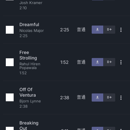
Josh Kramer
2:10
Dreamful
普通
2:25
Nicolas Major
2:25
Free
Strolling
普通
1:52
Rahul Hiren
Popawala
1:52
Off Of
Ventura
普通
2:38
Bjorn Lynne
2:38
Breaking
Out