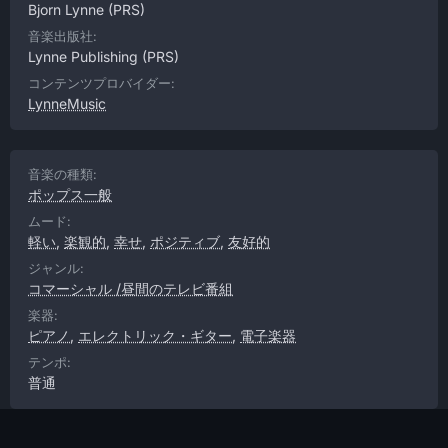
Bjorn Lynne
(PRS)
音楽出版社:
Lynne Publishing
(PRS)
コンテンツプロバイダー:
LynneMusic
音楽の種類:
ポップス一般
ムード:
軽い
,
楽観的
,
幸せ
,
ポジティブ
,
友好的
ジャンル:
コマーシャル /昼間のテレビ番組
楽器:
ピアノ
,
エレクトリック・ギター
,
電子楽器
テンポ:
普通