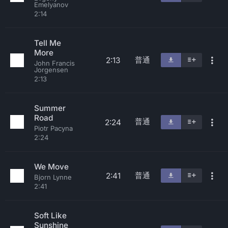
Emelyanov
2:14
Tell Me
More
普通
2:13
John Francis
Jorgensen
2:13
Summer
Road
普通
2:24
Piotr Pacyna
2:24
We Move
普通
2:41
Bjorn Lynne
2:41
Soft Like
Sunshine