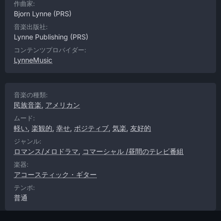
作曲家:
Bjorn Lynne
(PRS)
音楽出版社:
Lynne Publishing
(PRS)
コンテンツプロバイダー:
LynneMusic
音楽の種類:
民族音楽
,
アメリカン
ムード:
軽い
,
楽観的
,
幸せ
,
ポジティブ
,
気楽
,
友好的
ジャンル:
ロマンス/メロドラマ
,
コマーシャル /昼間のテレビ番組
楽器:
アコースティック・ギター
テンポ:
普通