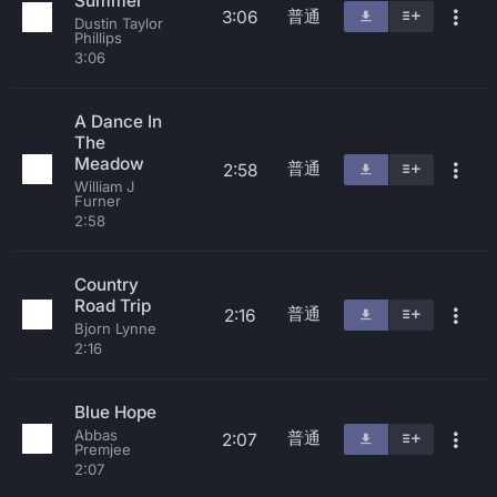
Summer
普通
3:06
Dustin Taylor
Phillips
3:06
A Dance In
The
Meadow
普通
2:58
William J
Furner
2:58
Country
Road Trip
普通
2:16
Bjorn Lynne
2:16
Blue Hope
Abbas
普通
2:07
Premjee
2:07