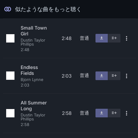
似たような曲をもっと聴く
Small Town
Girl
普通
2:48
Dustin Taylor
Phillips
2:48
Endless
Fields
普通
2:03
Bjorn Lynne
2:03
All Summer
Long
普通
2:58
Dustin Taylor
Phillips
2:58