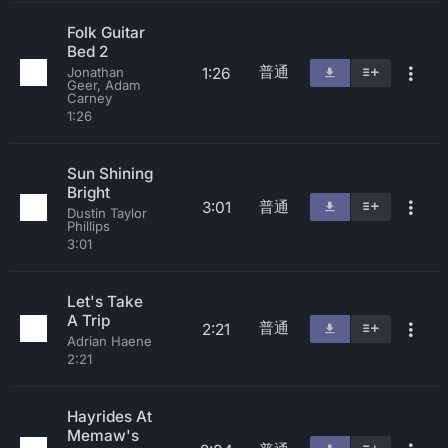
Folk Guitar
Bed 2
普通
1:26
Jonathan
Geer, Adam
Carney
1:26
Sun Shining
Bright
普通
3:01
Dustin Taylor
Phillips
3:01
Let's Take
A Trip
普通
2:21
Adrian Haene
2:21
Hayrides At
Memaw's