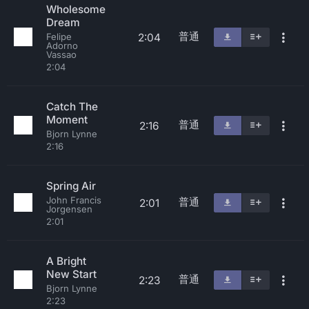
Wholesome
Dream
普通
2:04
Felipe
Adorno
Vassao
2:04
Catch The
Moment
普通
2:16
Bjorn Lynne
2:16
Spring Air
John Francis
普通
2:01
Jorgensen
2:01
A Bright
New Start
普通
2:23
Bjorn Lynne
2:23