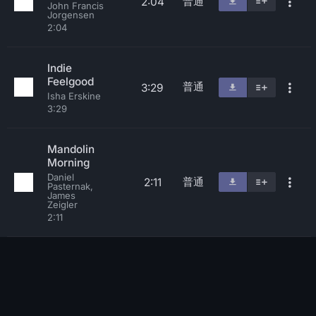
普通
2:04
John Francis
Jorgensen
2:04
Indie
Feelgood
普通
3:29
Isha Erskine
3:29
Mandolin
Morning
Daniel
普通
2:11
Pasternak,
James
Zeigler
2:11