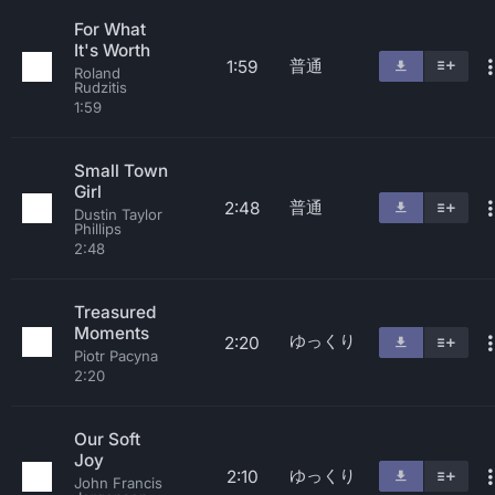
For What
It's Worth
普通
1:59
Roland
Rudzitis
1:59
Small Town
Girl
普通
2:48
Dustin Taylor
Phillips
2:48
Treasured
Moments
ゆっくり
2:20
Piotr Pacyna
2:20
Our Soft
Joy
ゆっくり
2:10
John Francis