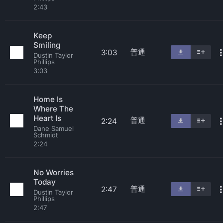
2:43
Keep
Smiling
普通
3:03
Dustin Taylor
Phillips
3:03
Home Is
Where The
Heart Is
普通
2:24
Dane Samuel
Schmidt
2:24
No Worries
Today
普通
2:47
Dustin Taylor
Phillips
2:47