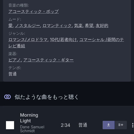
音楽の種類:
アコースティック・ポップ
ムード:
愛
,
ノスタルジー
,
ロマンティック
,
気楽
,
希望
,
友好的
ジャンル:
ロマンス/メロドラマ
,
10代/若者向け
,
コマーシャル /昼間のテ
レビ番組
楽器:
ピアノ
,
アコースティック・ギター
テンポ:
普通
似たような曲をもっと聴く
Morning
Light
普通
2:34
Dane Samuel
Schmidt