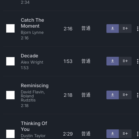
2:34
Catch The
Moment
普通
2:16
Bjorn Lynne
2:16
Decade
普通
1:53
Alex Wright
1:53
Reminiscing
David Flavin,
普通
2:18
Roland
Rudzitis
2:18
Thinking Of
You
普通
2:29
Dustin Taylor