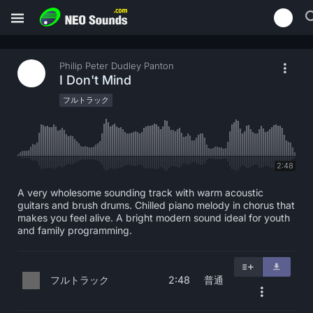
Philip Peter Dudley Panton
I Don't Mind
フルトラック
2:48
A very wholesome sounding track with warm acoustic
guitars and brush drums. Chilled piano melody in chorus that
makes you feel alive. A bright modern sound ideal for youth
and family programming.
フルトラック
普通
2:48