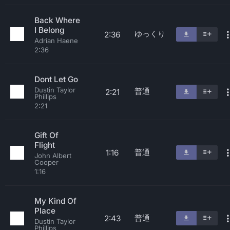
Back Where
I Belong
ゆっくり
2:36
Adrian Haene
2:36
Dont Let Go
Dustin Taylor
普通
2:21
Phillips
2:21
Gift Of
Flight
普通
1:16
John Albert
Cooper
1:16
My Kind Of
Place
普通
2:43
Dustin Taylor
Phillips