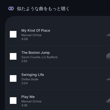
似たような曲をもっと聴く
My Kind Of Place
Manuel Ochoa
4:08
The Boston Jump
Gavin Courtie, Liz Radford
2:55
Swinging Life
Stefan Bode
2:04
Play Me
Manuel Ochoa
3:36