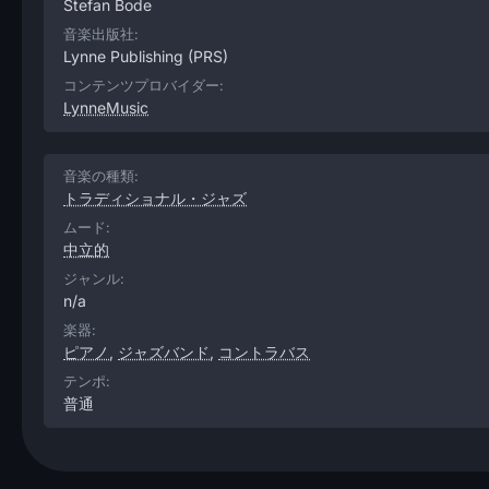
Stefan Bode
音楽出版社:
Lynne Publishing
(PRS)
コンテンツプロバイダー:
LynneMusic
音楽の種類:
トラディショナル・ジャズ
ムード:
中立的
ジャンル:
n/a
楽器:
ピアノ
,
ジャズバンド
,
コントラバス
テンポ:
普通