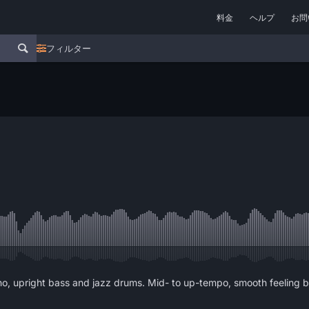
料金
ヘルプ
お問
フィルター
ano, upright bass and jazz drums. Mid- to up-tempo, smooth feeling but 