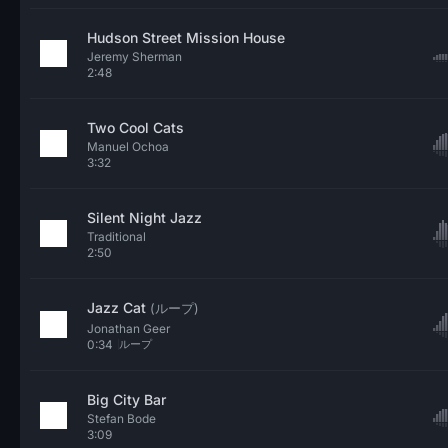
Hudson Street Mission House
Jeremy Sherman
2:48
Two Cool Cats
Manuel Ochoa
3:32
Silent Night Jazz
Traditional
2:50
Jazz Cat
(ループ)
Jonathan Geer
0:34
ループ
Big City Bar
Stefan Bode
3:09