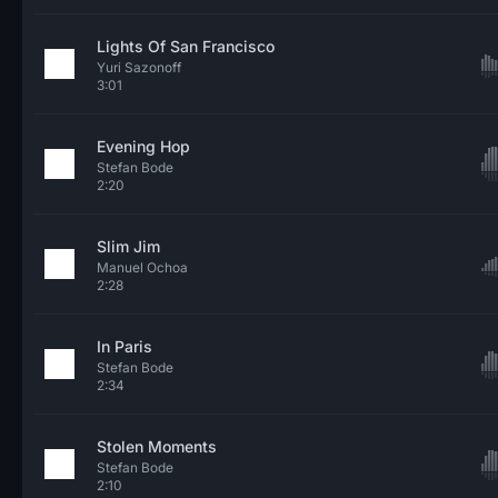
Lights Of San Francisco
Yuri Sazonoff
3:01
Evening Hop
Stefan Bode
2:20
Slim Jim
Manuel Ochoa
2:28
In Paris
Stefan Bode
2:34
Stolen Moments
Stefan Bode
2:10