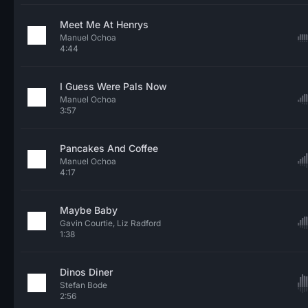
Meet Me At Henrys
Manuel Ochoa
4:44
I Guess Were Pals Now
Manuel Ochoa
3:57
Pancakes And Coffee
Manuel Ochoa
4:17
Maybe Baby
Gavin Courtie, Liz Radford
1:38
Dinos Diner
Stefan Bode
2:56