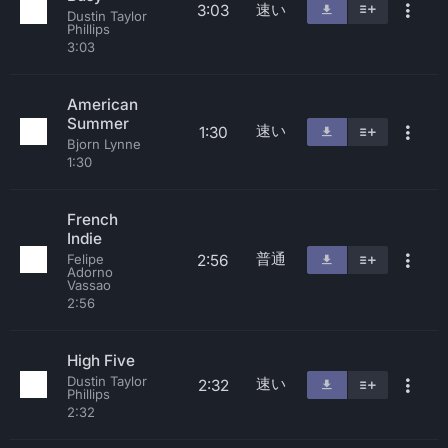
速い
3:03
Dustin Taylor
Phillips
3:03
American
Summer
速い
1:30
Bjorn Lynne
1:30
French
Indie
普通
2:56
Felipe
Adorno
Vassao
2:56
High Five
Dustin Taylor
速い
2:32
Phillips
2:32