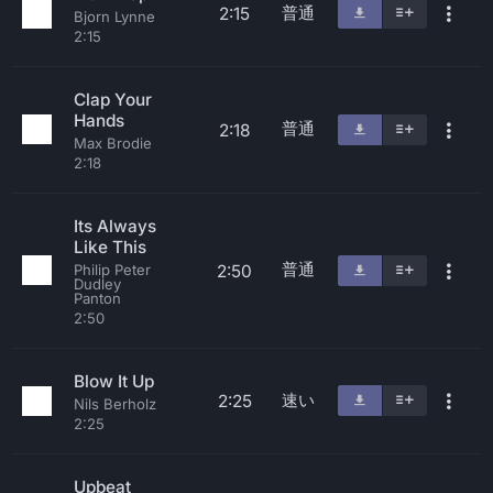
普通
2:15
Bjorn Lynne
2:15
Clap Your
Hands
普通
2:18
Max Brodie
2:18
Its Always
Like This
普通
2:50
Philip Peter
Dudley
Panton
2:50
Blow It Up
速い
2:25
Nils Berholz
2:25
Upbeat