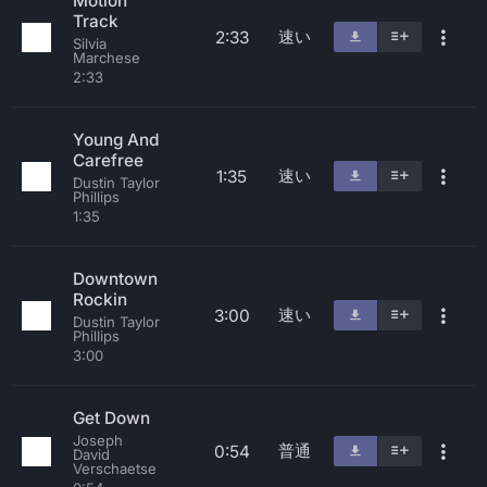
Motion
Track
速い
2:33
Silvia
Marchese
2:33
Young And
Carefree
速い
1:35
Dustin Taylor
Phillips
1:35
Downtown
Rockin
速い
3:00
Dustin Taylor
Phillips
3:00
Get Down
Joseph
普通
0:54
David
Verschaetse