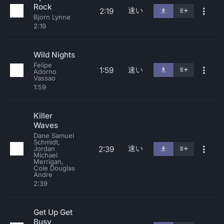
Rock
速い
2:19
Bjorn Lynne
2:19
Wild Nights
Felipe
速い
1:59
Adorno
Vassao
1:59
Killer
Waves
Dane Samuel
Schmidt,
速い
2:39
Jordan
Michael
Merrigan,
Cole Douglas
Andre
2:39
Get Up Get
Busy