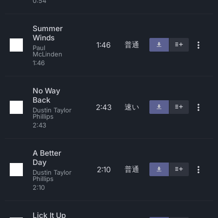
0:54
Summer
Winds
普通
1:46
Paul
McLinden
1:46
No Way
Back
速い
2:43
Dustin Taylor
Phillips
2:43
A Better
Day
普通
2:10
Dustin Taylor
Phillips
2:10
Lick It Up