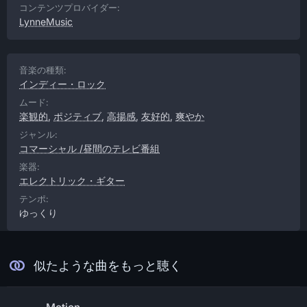
コンテンツプロバイダー:
LynneMusic
音楽の種類:
インディー・ロック
ムード:
楽観的
,
ポジティブ
,
高揚感
,
友好的
,
爽やか
ジャンル:
コマーシャル /昼間のテレビ番組
楽器:
エレクトリック・ギター
テンポ:
ゆっくり
似たような曲をもっと聴く