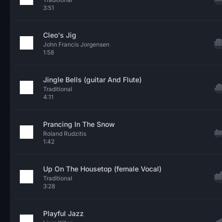
3:51
Cleo's Jig
John Francis Jorgensen
1:58
Jingle Bells (guitar And Flute)
Traditional
4:11
Prancing In The Snow
Roland Rudzitis
1:42
Up On The Housetop (female Vocal)
Traditional
3:28
Playful Jazz