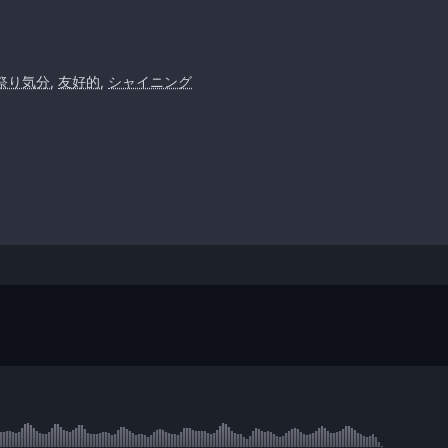
祭り気分
,
友好的
,
シャイニング