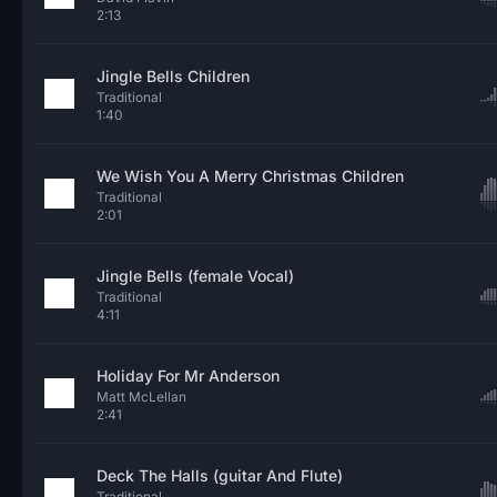
2:13
Jingle Bells Children
Traditional
1:40
We Wish You A Merry Christmas Children
Traditional
2:01
Jingle Bells (female Vocal)
Traditional
4:11
Holiday For Mr Anderson
Matt McLellan
2:41
Deck The Halls (guitar And Flute)
Traditional