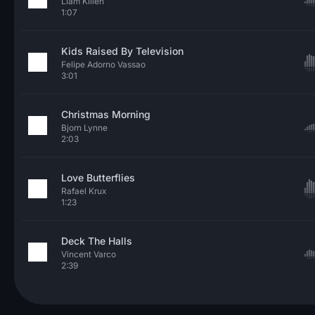
Liam Killen
1:07
Kids Raised By Television
Felipe Adorno Vassao
3:01
Christmas Morning
Bjorn Lynne
2:03
Love Butterflies
Rafael Krux
1:23
Deck The Halls
Vincent Varco
2:39