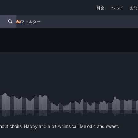
料金
ヘルプ
お問
フィルター
without choirs. Happy and a bit whimsical. Melodic and sweet.