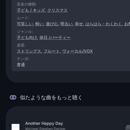
音楽の種類:
子ども / キッズ
,
クリスマス
ムード:
可笑しい
,
軽い
,
遊び心
,
明るい
,
幸せ
,
はらはら・わくわく
,
お
ジャンル:
子ども向け
,
休日 /パーティー
楽器:
ストリングス
,
フルート
,
ヴォーカル/VOX
テンポ:
普通
似たような曲をもっと聴く
Another Happy Day
Michael Stephen Decker