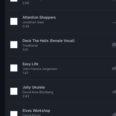
2:06
Attention Shoppers
Jonathan Geer
0:33
Deck The Halls (female Vocal)
Traditional
3:51
Easy Life
John Francis Jorgensen
1:47
Jolly Ukulele
David Arne Blomberg
2:43
Elves Workshop
David Flavin