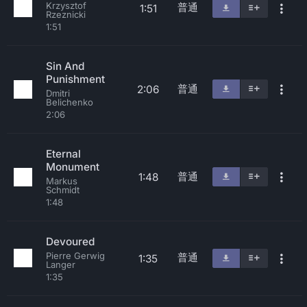
Krzysztof
普通
1:51
Rzeznicki
1:51
Sin And
Punishment
普通
2:06
Dmitri
Belichenko
2:06
Eternal
Monument
普通
1:48
Markus
Schmidt
1:48
Devoured
Pierre Gerwig
普通
1:35
Langer
1:35