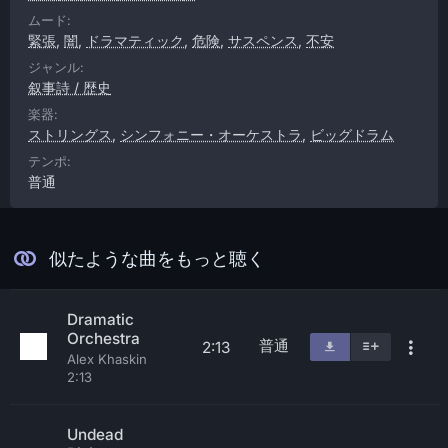
ムード:
緊張
,
闇
,
ドラマティック
,
危険
,
サスペンス
,
不安
ジャンル:
叙事詩 / 歴史
楽器:
ストリングス
,
シンフォニー・オーケストラ
,
ビッグドラム
テンポ:
普通
似たような曲をもっと聴く
Dramatic
Orchestra
普通
2:13
Alex Khaskin
2:13
Undead