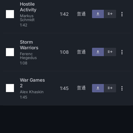
Hostile
Activity
普通
1:42
Markus
Schmidt
1:42
Storm
Warriors
普通
1:08
Ferenc
Hegedus
1:08
War Games
2
普通
1:45
Alex Khaskin
1:45