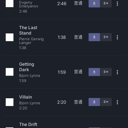
Evgeny
普通
2:46
Emelyanov
2:46
The Last
Stand
普通
1:38
Pierre Gerwig
Langer
1:38
Getting
Dark
普通
1:59
Bjorn Lynne
1:59
Villain
普通
2:20
Bjorn Lynne
2:20
The Drift