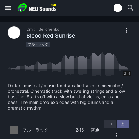
Dmitri Belichenko
Blood Red Sunrise
フルトラック
2:15
Dark / industrial / music for dramatic trailers / cinematic /
orchestral. Cinematic track with swelling strings and a low
bassline. Starts off with a slow build of violins, cello and
bass. The main drop explodes with big drums and a
dramatic rhythm.
フルトラック
普通
2:15