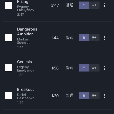
Rising
普通
3:47
Evgeny
Emelyanov
3:47
Dangerous
Ambition
普通
1:44
Markus
Schmidt
1:44
Genesis
Evgeny
普通
1:58
Emelyanov
1:58
Breakout
Dmitri
普通
1:20
Belichenko
1:20