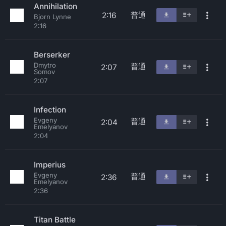
Annihilation
普通
2:16
Bjorn Lynne
2:16
Berserker
Dmytro
普通
2:07
Somov
2:07
Infection
Evgeny
普通
2:04
Emelyanov
2:04
Imperius
Evgeny
普通
2:36
Emelyanov
2:36
Titan Battle