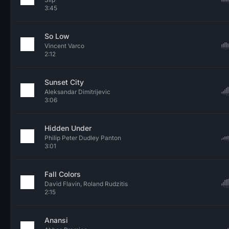
3:45
So Low
Vincent Varco
2:12
Sunset City
Aleksandar Dimitrijevic
3:06
Hidden Under
Philip Peter Dudley Panton
3:01
Fall Colors
David Flavin, Roland Rudzitis
2:15
Anansi