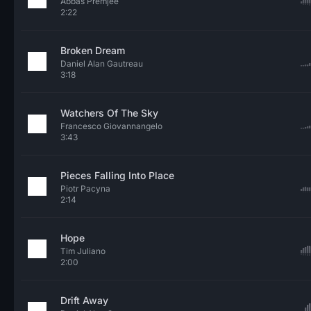
Abbas Premjee
2:22
Broken Dream
Daniel Alan Gautreau
3:18
Watchers Of The Sky
Francesco Giovannangelo
3:43
Pieces Falling Into Place
Piotr Pacyna
2:14
Hope
Tim Juliano
2:00
Drift Away