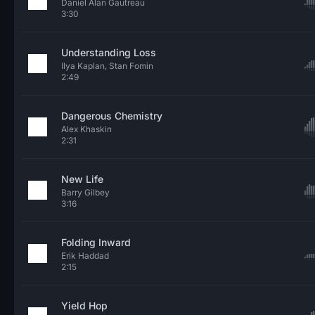
Daniel Alan Gautreau
3:30
Understanding Loss
Ilya Kaplan, Stan Fomin
2:49
Dangerous Chemistry
Alex Khaskin
2:31
New Life
Barry Gilbey
3:16
Folding Inward
Erik Haddad
2:15
Yield Hop