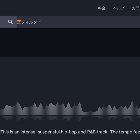
料金
ヘルプ
お問
フィルター
 This is an intense, suspensful hip-hop and R&B track. The tempo fee