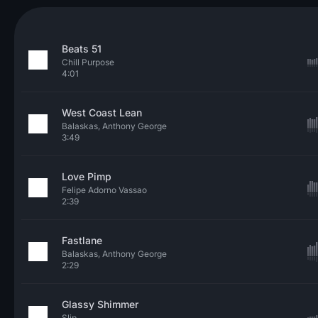
Beats 51
Chill Purpose
4:01
West Coast Lean
Balaskas, Anthony George
3:49
Love Pimp
Felipe Adorno Vassao
2:39
Fastlane
Balaskas, Anthony George
2:29
Glassy Shimmer
Slip