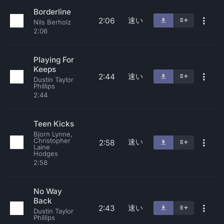
Borderline
速い
2:06
Nils Berholz
2:06
Playing For
Keeps
速い
2:44
Dustin Taylor
Phillips
2:44
Teen Kicks
Bjorn Lynne,
Christopher
速い
2:58
Laine
Hodges
2:58
No Way
Back
速い
2:43
Dustin Taylor
Phillips