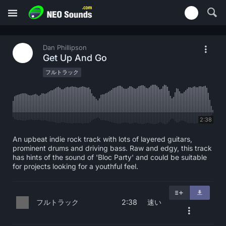
Dan Phillipson
Get Up And Go
フルトラック
2:38
An upbeat indie rock track with lots of layered guitars,
prominent drums and driving bass. Raw and edgy, this track
has hints of the sound of 'Bloc Party' and could be suitable
for projects looking for a youthful feel.
フルトラック
速い
2:38