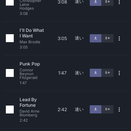
Christopher
速い
3:08
Laine
Hodges
3:08
I'll Do What
I Want
速い
3:05
Max Brodie
3:05
Punk Pop
Connor
速い
1:47
Beynon
Fitzgerald
1:47
Lead By
Fortune
速い
2:42
David Arne
Blomberg
2:42