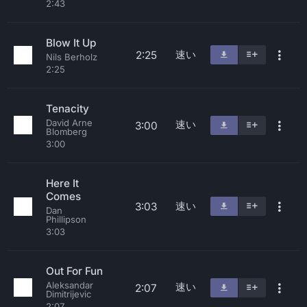
2:43
Blow It Up
速い
2:25
Nils Berholz
2:25
Tenacity
David Arne
速い
3:00
Blomberg
3:00
Here It
Comes
速い
3:03
Dan
Phillipson
3:03
Out For Fun
Aleksandar
速い
2:07
Dimitrijevic
2:07