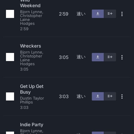
Weekend
Bjorn Lynne,
速い
2:59
Christopher
Laine
Hodges
2:59
Wreckers
Bjorn Lynne,
Christopher
速い
3:05
Laine
Hodges
3:05
Get Up Get
Busy
速い
3:03
Dustin Taylor
Phillips
3:03
Indie Party
Bjorn Lynne,