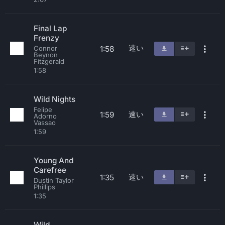
Final Lap
Frenzy
速い
1:58
Connor
Beynon
Fitzgerald
1:58
Wild Nights
Felipe
速い
1:59
Adorno
Vassao
1:59
Young And
Carefree
速い
1:35
Dustin Taylor
Phillips
1:35
Wild