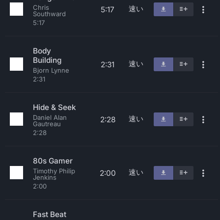
Chris
速い
5:17
Southward
5:17
Body
Building
速い
2:31
Bjorn Lynne
2:31
Hide & Seek
Daniel Alan
速い
2:28
Gautreau
2:28
80s Gamer
Timothy Philip
速い
2:00
Jenkins
2:00
Fast Beat