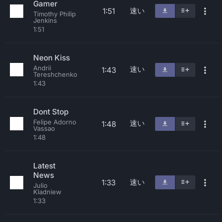
Gamer
速い
1:51
Timothy Philip
Jenkins
1:51
Neon Kiss
Andrii
速い
1:43
Tereshchenko
1:43
Dont Stop
Felipe Adorno
速い
1:48
Vassao
1:48
Latest
News
速い
1:33
Julio
Kladniew
1:33