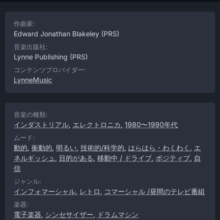
作曲家:
Edward Jonathan Blakeley
(PRS)
音楽出版社:
Lynne Publishing
(PRS)
コンテンツプロバイダー:
LynneMusic
音楽の種類:
インダストリアル
,
エレクトロニカ
,
1980〜1990年代
ムード:
動的
,
衝動的
,
明るい
,
技術的/科学的
,
はらはら・わくわく
,
エ
ネルギッシュ
,
目的がある
,
移動中 / ドライブ
,
ポジティブ
,
自
信
ジャンル:
インフォマーシャル
,
レトロ
,
コマーシャル /昼間のテレビ番組
楽器:
電子楽器
,
シンセサイザー
,
ドラムマシン