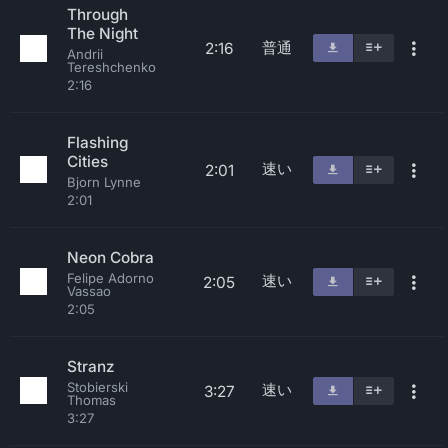
Through
The Night
普通
2:16
Andrii
Tereshchenko
2:16
Flashing
Cities
速い
2:01
Bjorn Lynne
2:01
Neon Cobra
Felipe Adorno
速い
2:05
Vassao
2:05
Stranz
Stobierski
速い
3:27
Thomas
3:27