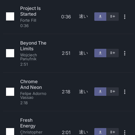
Project Is
Started
速い
0:36
Forte Fill
0:36
Beyond The
Limits
速い
2:51
Wojciech
Panufnik
2:51
Chrome
And Neon
速い
2:18
Felipe Adorno
Vassao
2:18
Fresh
Energy
速い
2:01
Christopher