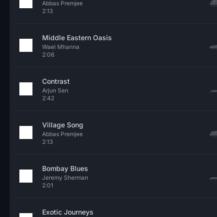
Abbas Premjee
2:13
Middle Eastern Oasis
Wael Mhanna
2:06
Contrast
Arjun Sen
2:42
Village Song
Abbas Premjee
2:13
Bombay Blues
Jeremy Sherman
2:01
Exotic Journeys