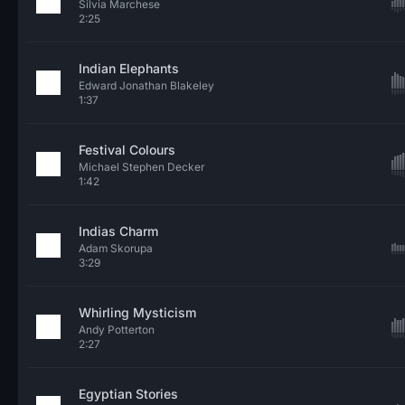
Silvia Marchese
2:25
Indian Elephants
Edward Jonathan Blakeley
1:37
Festival Colours
Michael Stephen Decker
1:42
Indias Charm
Adam Skorupa
3:29
Whirling Mysticism
Andy Potterton
2:27
Egyptian Stories