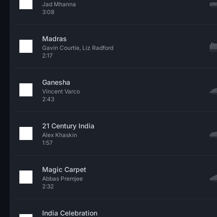
Jad Mhanna
3:08
Madras
Gavin Courtie, Liz Radford
2:17
Ganesha
Vincent Varco
2:43
21 Century India
Alex Khaskin
1:57
Magic Carpet
Abbas Premjee
2:32
India Celebration