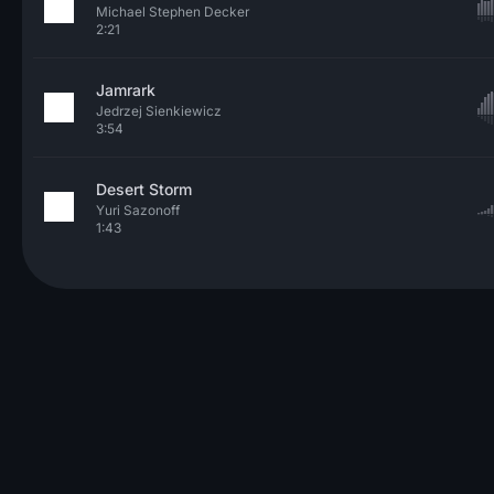
Michael Stephen Decker
2:21
Jamrark
Jedrzej Sienkiewicz
3:54
Desert Storm
Yuri Sazonoff
1:43
© 2026 Neo Sounds Limited