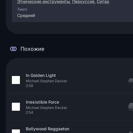
Этнические инструменты
,
Перкуссия
,
Ситар
Темп:
Средний
Похожие
In Golden Light
Michael Stephen Decker
2:59
Irresistible Force
Michael Stephen Decker
2:54
Bollywood Reggaeton