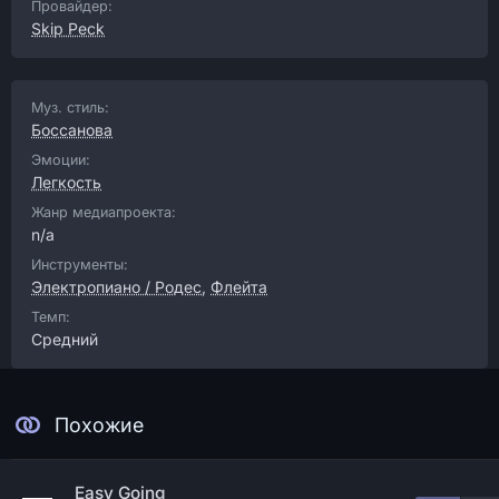
Провайдер:
Skip Peck
Муз. стиль:
Боссанова
Эмоции:
Легкость
Жанр медиапроекта:
n/a
Инструменты:
Электропиано / Родес
,
Флейта
Темп:
Средний
Похожие
Easy Going