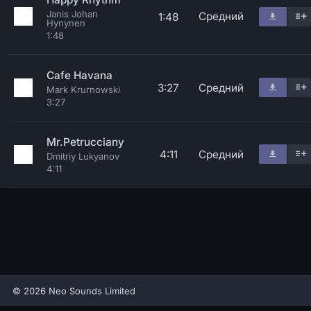
Janis Johan
Средний
1:48
Hynynen
1:48
Cafe Havana
3:27
Средний
Mark Krurnowski
3:27
Mr.Petrucciany
4:11
Средний
Dmitriy Lukyanov
4:11
© 2026 Neo Sounds Limited