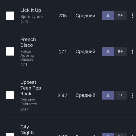
Lick It Up
2:15
Средний
Bjorn Lynne
2:15
French
Disco
Средний
2:11
Felipe
Adorno
Vassao
2:11
Upbeat
Teen Pop
Rock
Средний
3:47
Roberto
Feltracco
3:47
City
Nights