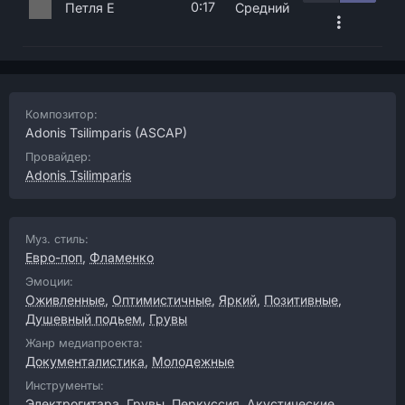
0:17
Петля E
Средний
Композитор:
Adonis Tsilimparis
(ASCAP)
Провайдер:
Adonis Tsilimparis
Муз. стиль:
Евро-поп
,
Фламенко
Эмоции:
Оживленные
,
Оптимистичные
,
Яркий
,
Позитивные
,
Душевный подьем
,
Грувы
Жанр медиапроекта:
Документалистика
,
Молодежные
Инструменты:
Электрогитара
,
Грувы
,
Перкуссия
,
Акустические