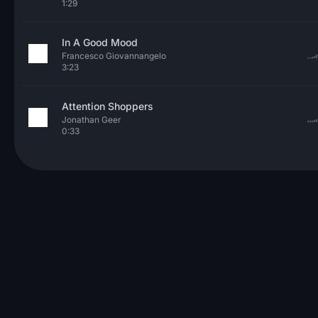
1:29
In A Good Mood
Francesco Giovannangelo
3:23
Attention Shoppers
Jonathan Geer
0:33
© 2026 Neo Sounds Limited
УСЛОВИЯ ИСПОЛЬЗОВАНИЯ
КОНФИДЕНЦИАЛЬНОСТЬ
ПОМОЩЬ
СТАТЬИ
КОНТ