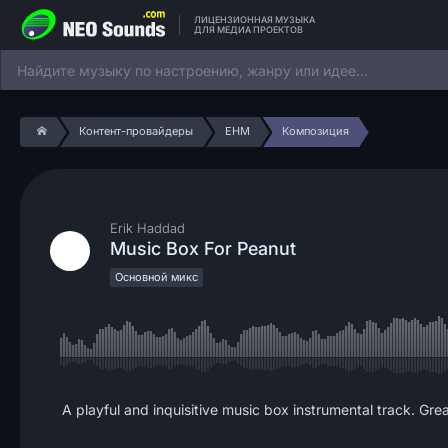
ЛИЦЕНЗИОННАЯ МУЗЫКА
ДЛЯ МЕДИА ПРОЕКТОВ
Контент-провайдеры
EHM
Композиция
Erik Haddad
Music Box For Peanut
Основной микс
A playful and inquisitive music box instrumental track. Gre