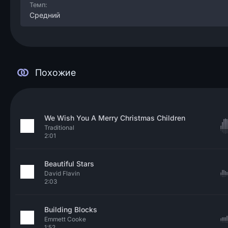
Темп:
Средний
Похожие
We Wish You A Merry Christmas Children
Traditional
2:01
Beautiful Stars
David Flavin
2:03
Building Blocks
Emmett Cooke
1:52