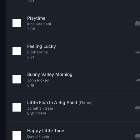
1:53
Playtime
Irina Kakhiani
2:08
Feeling Lucky
Bjorn Lynne
2:21
Sunny Valley Morning
John Rickey
3:18
Little Fish In A Big Pond
(Петля)
Jonathan Geer
0:31
Петля
Happy Little Tune
David Flavin