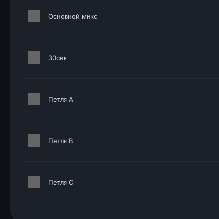
Основной микс
30сек
Петля A
Петля B
Петля C