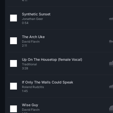
4:11
Synthetic Sunset
Jonathan Geer
0:54
The Arch Uke
David Flavin
2:11
Up On The Housetop (female Vocal)
Traditional
3:28
If Only The Walls Could Speak
Roland Rudzitis
1:45
Wise Guy
David Flavin