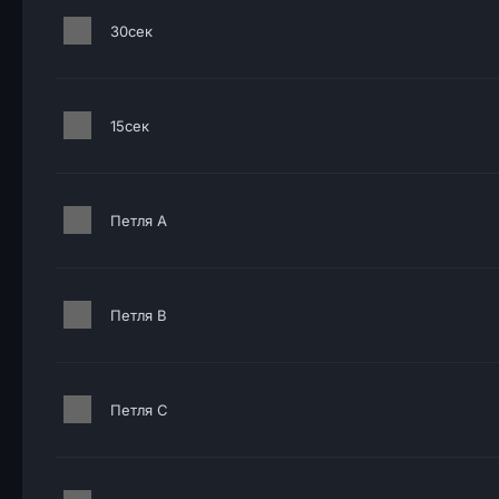
30сек
15сек
Петля A
Петля B
Петля C