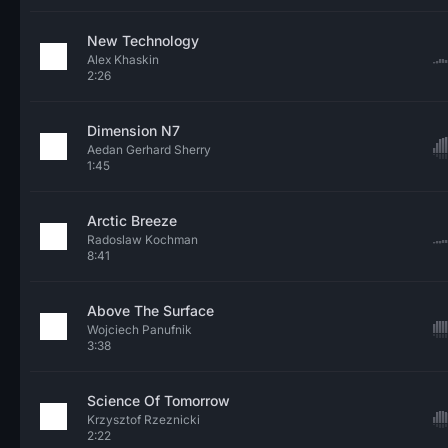
New Technology
Alex Khaskin
2:26
Dimension N7
Aedan Gerhard Sherry
1:45
Arctic Breeze
Radoslaw Kochman
8:41
Above The Surface
Wojciech Panufnik
3:38
Science Of Tomorrow
Krzysztof Rzeznicki
2:22