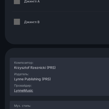
Джингл A
Джингл B
Композитор:
Krzysztof Rzeznicki
(PRS)
Издатель:
Lynne Publishing
(PRS)
Провайдер:
LynneMusic
Муз. стиль: