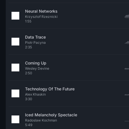
Neural Networks
Krzysztof Rzeznicki
1:55
Data Trace
Piotr Pacyna
2:35
Coming Up
Wesley Devine
2:50
Technology Of The Future
Alex Khaskin
3:30
Iced Melancholy Spectacle
Radoslaw Kochman
5:49