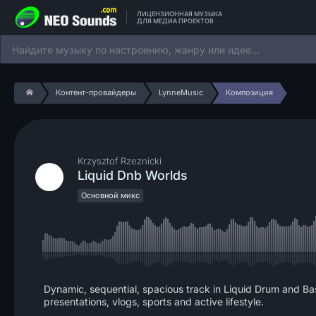
ЛИЦЕНЗИОННАЯ МУЗЫКА
ДЛЯ МЕДИА ПРОЕКТОВ
Контент-провайдеры
LynneMusic
Композиция
Krzysztof Rzeznicki
Liquid Dnb Worlds
Основной микс
Dynamic, sequential, spacious track in Liquid Drum and Bas
presentations, vlogs, sports and active lifestyle.