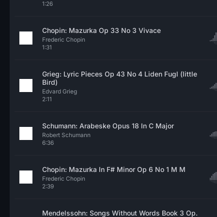
1:26
Chopin: Mazurka Op 33 No 3 Vivace
Frederic Chopin
1:31
Grieg: Lyric Pieces Op 43 No 4 Liden Fugl (little
Bird)
Edvard Grieg
2:11
Schumann: Arabeske Opus 18 In C Major
Robert Schumann
6:36
Chopin: Mazurka In F# Minor Op 6 No 1 M M
Frederic Chopin
2:39
Mendelssohn: Songs Without Words Book 3 Op.