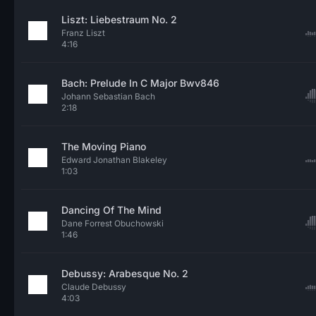
Liszt: Liebestraum No. 2
Franz Liszt
4:16
Bach: Prelude In C Major Bwv846
Johann Sebastian Bach
2:18
The Moving Piano
Edward Jonathan Blakeley
1:03
Dancing Of The Mind
Dane Forrest Obuchowski
1:46
Debussy: Arabesque No. 2
Claude Debussy
4:03