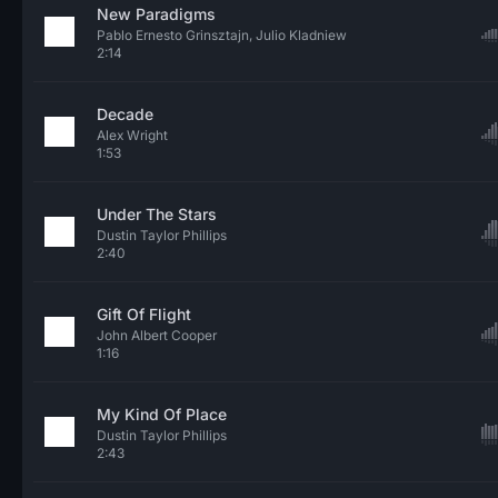
New Paradigms
Pablo Ernesto Grinsztajn, Julio Kladniew
2:14
Decade
Alex Wright
1:53
Under The Stars
Dustin Taylor Phillips
2:40
Gift Of Flight
John Albert Cooper
1:16
My Kind Of Place
Dustin Taylor Phillips
2:43