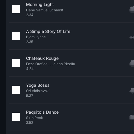
Morning Light
Dane Samuel Schmidt
2:34
A Simple Story Of Life
Bjorn Lynne
2:35
Chateaux Rouge
Enzo Orefice, Luciano Pizella
4:34
Yoga Bossa
Ori Vidislavski
5:37
Paquito's Dance
Skip Peck
3:52