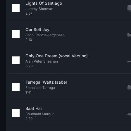
Lights Of Santiago
Jeremy Sherman
2:57
Our Soft Joy
John Francis Jorgensen
2:10
Only One Dream (vocal Version)
Alan Peter Sheahan
3:20
Tarrega: Waltz Isabel
Francisco Tarrega
1:41
Baat Hai
Shubham Mathur
2:29