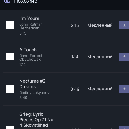
Похожие
I'm Yours
John Rutman
Медленный
3:15
Herberman
3:15
A Touch
Dane Forrest
Медленный
1:14
Obuchowski
1:14
Nocturne #2
Dreams
Медленный
3:49
Dmitriy Lukyanov
3:49
Grieg: Lyric
Pieces Op 71 No
4 Skovstilhed