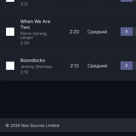
3:12
When We Are
Two
2:20
Средний
Pierre Gerwig
Langer
2:20
Boondocks
2:13
Средний
Jeremy Sherman
2:13
© 2026 Neo Sounds Limited