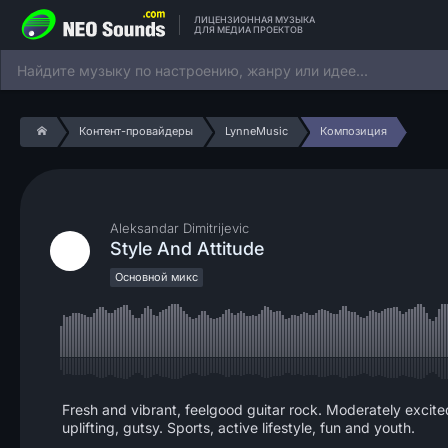
ЛИЦЕНЗИОННАЯ МУЗЫКА
ДЛЯ МЕДИА ПРОЕКТОВ
Контент-провайдеры
LynneMusic
Композиция
Aleksandar Dimitrijevic
Style And Attitude
Основной микс
Fresh and vibrant, feelgood guitar rock. Moderately excited,
uplifting, gutsy. Sports, active lifestyle, fun and youth.