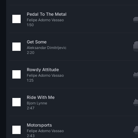
Pedal To The Metal
Felipe Adorno Vassao
1:50
Get Some
Aleksandar Dimitrijevic
2:20
Rowdy Attitude
Felipe Adorno Vassao
1:25
Ride With Me
Bjorn Lynne
2:47
Motorsports
Felipe Adorno Vassao
2:43