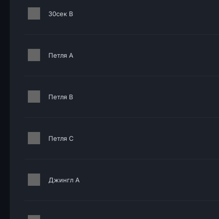
30сек B
Петля A
Петля B
Петля C
Джингл A