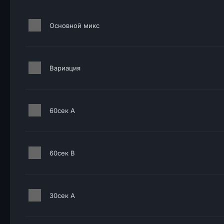
Основной микс
Вариация
60сек A
60сек B
30сек A