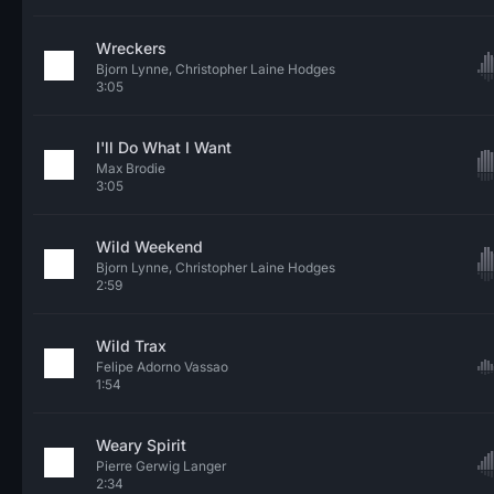
Wreckers
Bjorn Lynne, Christopher Laine Hodges
3:05
I'll Do What I Want
Max Brodie
3:05
Wild Weekend
Bjorn Lynne, Christopher Laine Hodges
2:59
Wild Trax
Felipe Adorno Vassao
1:54
Weary Spirit
Pierre Gerwig Langer
2:34