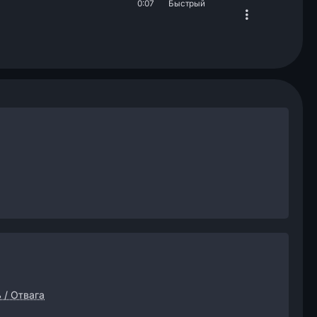
0:07
Быстрый
 / Отвага