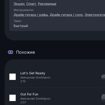
Экшен
,
Спорт
,
Рекламные
Инструменты:
Драйв-гитара / рифы
,
Драйв-гитара / соло
,
Электрогит
Темп:
Быстрый
Похожие
Let's Get Ready
Aleksandar Dimitrijevic
2:15
Out For Fun
Aleksandar Dimitrijevic
2:07