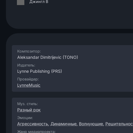
Джингл B
Композитор:
Aleksandar Dimitrijevic
(TONO)
Издатель:
Lynne Publishing
(PRS)
Провайдер:
LynneMusic
Муз. стиль:
Разный рок
Эмоции:
Агрессивность
,
Динамичные
,
Волнующие
,
Решительнос
Жанр медиапроекта: